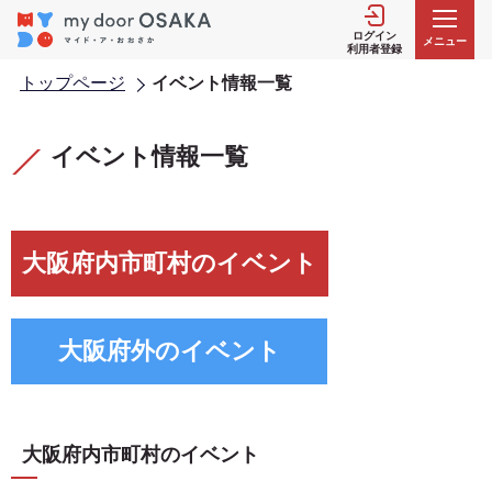
こ
の
ログイン
メニュー
利用者登録
ペ
トップページ
イベント情報一覧
ー
ジ
本
本
の
文
文
イベント情報一覧
先
こ
こ
頭
こ
こ
で
か
ま
す
ら
で
大阪府内市町村のイベント
大阪府外のイベント
大阪府内市町村のイベント