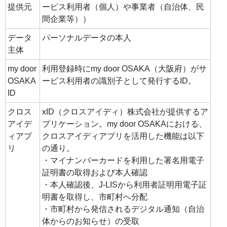
提供元
ービス利用者（個人）や事業者（自治体、民
間企業等））
データ
パーソナルデータの本人
主体
my door
利用登録時にmy door OSAKA（大阪府）がサ
OSAKA
ービス利用者の識別子として発行するID。
ID
クロス
xID（クロスアイディ）株式会社が提供するア
アイデ
プリケーション。my door OSAKAにおける、
ィアプ
クロスアイディアプリを活用した機能は以下
リ
の通り。
・マイナンバーカードを利用した署名用電子
証明書の取得および本人確認
・本人確認後、J-LISから利用者証明用電子証
明書を取得し、市町村へ分配
・市町村から発信されるデジタル通知（自治
体からのお知らせ）の受取