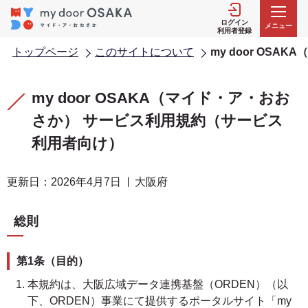
こ
の
ログイン
メニュー
利用者登録
ペ
トップページ
このサイトについて
my door OS
ー
ジ
本
本
の
文
文
my door OSAKA（マイド・ア・おお
先
こ
こ
さか） サービス利用規約（サービス
頭
こ
こ
で
利用者向け）
か
ま
す
ら
で
更新日：2026年4月7日
大阪府
総則
第1条（目的）
本規約は、大阪広域データ連携基盤（ORDEN）（以
下、ORDEN）事業にて提供するポータルサイト「my