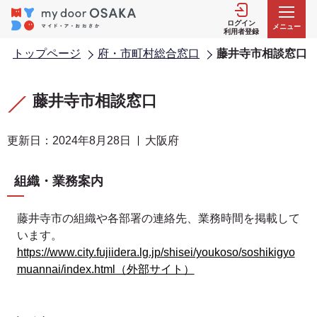
こ
の
ログイン
メニュー
利用者登録
ペ
トップページ
府・市町村総合窓口
藤井寺市相談窓口
ー
ジ
本
本
の
文
文
藤井寺市相談窓口
先
こ
こ
頭
こ
こ
更新日：2024年8月28日
大阪府
で
か
ま
す
ら
で
組織・業務案内
藤井寺市の組織や各部署の連絡先、業務時間を掲載して
います。
https://www.city.fujiidera.lg.jp/shisei/youkoso/soshikigyo
muannai/index.html（外部サイト）