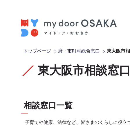
こ
の
ペ
ー
ジ
の
先
トップページ
府・市町村総合窓口
東大阪市相
頭
本
本
で
文
文
東大阪市相談窓
す
こ
こ
こ
こ
か
ま
ら
で
相談窓口一覧
子育てや健康、法律など、皆さまのくらしに役立