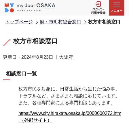
こ
の
ログイン
メニュー
利用者登録
ペ
トップページ
府・市町村総合窓口
枚方市相談窓口
ー
ジ
本
本
の
文
文
枚方市相談窓口
先
こ
こ
頭
こ
こ
更新日：2024年8月23日
大阪府
で
か
ま
す
ら
で
相談窓口一覧
枚方市民を対象に、日常生活から生じた悩み事、
トラブルなど、さまざまな相談に応じています。
また、各種専門家による専門相談もあります。
https://www.city.hirakata.osaka.jp/0000000272.htm
l（外部サイト）