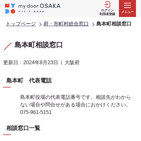
こ
の
ログイン
メニュー
利用者登録
ペ
トップページ
府・市町村総合窓口
島本町相談窓口
ー
ジ
本
本
の
文
文
島本町相談窓口
先
こ
こ
頭
こ
こ
更新日：2024年8月23日
大阪府
で
か
ま
す
ら
で
島本町 代表電話
島本町役場の代表電話番号です。相談先がわから
ない場合や問合せがある場合におかけください。
075-961-5151
相談窓口一覧