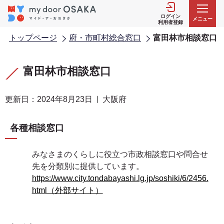
こ
の
ログイン
メニュー
利用者登録
ペ
トップページ
府・市町村総合窓口
富田林市相談窓口
ー
ジ
本
本
の
文
文
富田林市相談窓口
先
こ
こ
頭
こ
こ
更新日：2024年8月23日
大阪府
で
か
ま
す
ら
で
各種相談窓口
みなさまのくらしに役立つ市政相談窓口や問合せ
先を分類別に提供しています。
https://www.city.tondabayashi.lg.jp/soshiki/6/2456.
html（外部サイト）